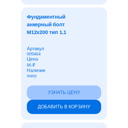
лакокрасочные материалы
Фундаментный
анкерный болт
М12x200 тип 1.1
Лист перфорированный
Артикул
Рулоны с полимерным покрытием
009464
Цена
86
₽
Наличие
Шарики для подшипников
many
Барьеры безопасности
УЗНАТЬ ЦЕНУ
ДОБАВИТЬ В КОРЗИНУ
Фундаментные болты