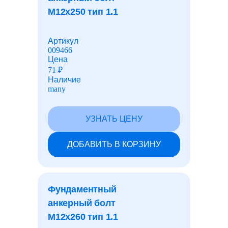
М12x250 тип 1.1
Детали трубопроводов
Артикул
009466
Алюминиевый прокат
Цена
71
₽
Наличие
many
Дюралевый прокат
УЗНАТЬ ЦЕНУ
Медный прокат
ДОБАВИТЬ В КОРЗИНУ
Бронзовый прокат
Фундаментный
Латунный прокат
анкерный болт
М12x260 тип 1.1