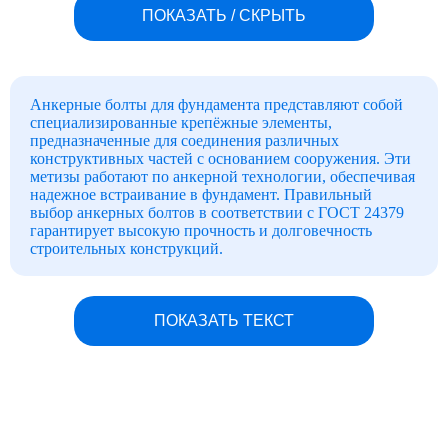
ПОКАЗАТЬ / СКРЫТЬ
Анкерные болты для фундамента представляют собой
специализированные крепёжные элементы,
предназначенные для соединения различных
конструктивных частей с основанием сооружения. Эти
метизы работают по анкерной технологии, обеспечивая
надежное встраивание в фундамент. Правильный
выбор анкерных болтов в соответствии с ГОСТ 24379
гарантирует высокую прочность и долговечность
строительных конструкций.
Для производства фундаментных болтов используется
высококачественная углеродистая конструкционная
ПОКАЗАТЬ ТЕКСТ
сталь. Этот крепёжный элемент состоит из оси с
насечкой (которая устанавливается в фундамент), якоря
и верхней части, форма которой может варьироваться в
зависимости от конкретного типа анкерных болтов.
Изготовление анкерных болтов для фундамента
осуществляется в соответствии с требованиями ГОСТ
24379-1-2012. Для закрепления крепежных элементов