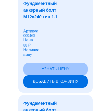
Закладные детали
Фундаментный
анкерный болт
М12x240 тип 1.1
Газонные ограждения
Артикул
009465
Швеллеры
Цена
88
₽
Наличие
Гасители вибрации
many
УЗНАТЬ ЦЕНУ
Люки и дождеприемники
ДОБАВИТЬ В КОРЗИНУ
Чугун
Фундаментный
Резинотехнические изделия
анкерный болт