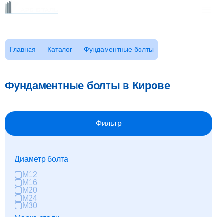
Каталог
Главная
Каталог
Фундаментные болты
Клиентам
Заказать звонок
Фотогалерея
Фундаментные болты в Кирове
ГОСТы
Сертификаты
Возврат
Фильтр
О компании
FAQ
Диаметр болта
Реквизиты
Контакты
М12
М16
Доставка
М20
М24
Оплата
М30
М36