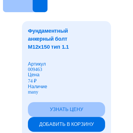
Шпоночный прокат
Дробь стальная
Фундаментный
анкерный болт
Канаты и тросы стальные
М12x150 тип 1.1
Листы АЦЭИД
Артикул
009463
Цена
74
₽
Сетки
Наличие
many
Проволока
УЗНАТЬ ЦЕНУ
ДОБАВИТЬ В КОРЗИНУ
Промышленная химия