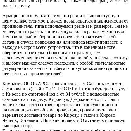
попадания пыли, грязи и влаги, а также предотвращает утечку
масла наружу.
Армированные манжеты имеют сравнительно доступную
цену, однако стоимость может варьироваться в зависимости от
производителя, типа используемой резины и размеров. Тем не
менее, они играют крайне важную роль в работе механизмов.
Неправильный выбор или несвоевременная замена этой
детали в случае повреждения или износа может привести к
выходу из строя всего устройства, что в конечном итоге
обернется значительно большими затратами, чем
своевременная покупка и установка новой манжеты. Поэтому
к выбору манжет следует подходить с особой тщательностью,
регулярно их заменять и избегать покупки комплектующих от
неизвестных производителей.
Компания ООО «АРС-Сталь» предлагает Сальник (манжета
армированная) ts-30x72x12 ГОСТ/ТУ Нитрил бутадиен каучук
в Кирове по стартовой цене от 34 рублей с возможностью
самовывоза по адресу: Киров, ул. Дзержинского 81. Наши
менеджеры всегда готовы предоставить консультации по
наличию нужного объема продукции, срокам поставки и
вариантах доставки товара по Кирову, а также в Кирово-
Чепецк, Котельнич, Вятские поляны и Омутнинск используя
наш транспорт.
Если вы хотите оставить заявку и получить информацию о