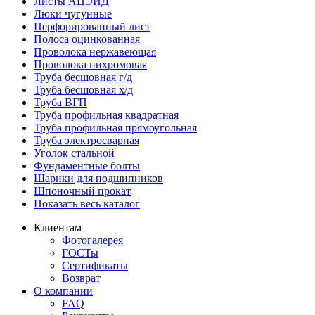
Листы АЦЭИД
Люки чугунные
Перфорированный лист
Полоса оцинкованная
Проволока нержавеющая
Проволока нихромовая
Труба бесшовная г/д
Труба бесшовная х/д
Труба ВГП
Труба профильная квадратная
Труба профильная прямоугольная
Труба электросварная
Уголок стальной
Фундаментные болты
Шарики для подшипников
Шпоночный прокат
Показать весь каталог
Клиентам
Фотогалерея
ГОСТы
Сертификаты
Возврат
О компании
FAQ